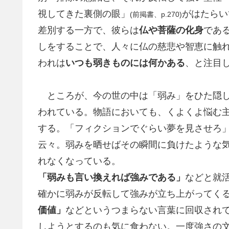
視してきた裏側の眼」
がはたらい
(
前掲書
、p.270)
差別する一方で、彼らは
仏や菩薩の化身
であ
しをすることで、人々に仏の慈悲や智恵に触
われは
いつも弱きものには何かある
、と注目
ところが、今の世の中は「弱み」をひた隠し
われている。物語においても、くよくよ悩む
する。「フィクションでぐらい夢を見させろ
云々。弱みを晒せばその瞬間に負けたような
れなくなっている。
「弱みも言い換えれば強みである」
などと就
確かに弱みが反転して強みが立ち上がってく
価値」
などというつまらない言葉に回収され
しようとするのも気に食わない。一度強さの