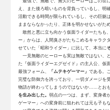
最強で、無敵で、無欠のヒーローはこの世に
え、また後ろ暗いものを背負っているし、明
活動できる時間が限られているし、その巨躯
ままならなかったり、正体を明かせないがた
敢然と悪に立ち向かう仮面ライダーたちも、
ー」からは、人間臭さがたちこめるキャラク
せていた「昭和ライダー」に比して、本当に
一見無敵のヒーローも実は無敵ではない、とい
た『仮面ライダーエグゼイド』の主人公、仮面
最強フォーム、
「ムテキゲーマー」
である。
完璧な防御力を誇っており、一切ダメージを
物語が終わってしまうのではないか……とお
を生み出した。
弱点の一つは、まず、変身者
ゲーマー」への変身前に狙われては元も子も