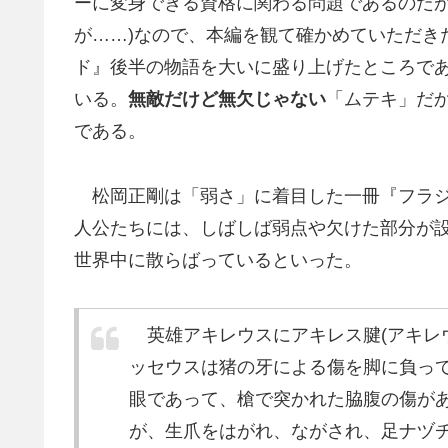
ーに変身できる資格に関わる問題であるのだが
が……)なので、本編を観て確かめていただき
ド』後半の物語を大いに盛り上げたところで
いる。
無敵だけど無欠じゃない
「ムテキ」だ
である。
松岡正剛は「弱さ」に着目した一冊『フラジ
人公たちには、しばしば弱点や欠けた部分が
世界中に散らばっているといった。
英雄アキレウスにアキレス腱(アキレ
ッセウスは猪の牙による傷を脚に負っ
眼であって、槍で突かれた脇腹の傷が
が、生爪をはがれ、ながされ、足ナヅ