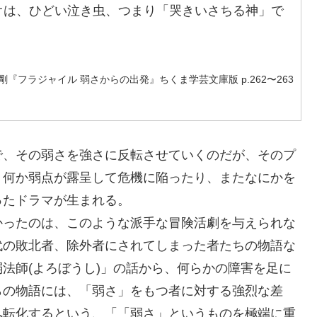
オは、ひどい泣き虫、つまり「哭きいさちる神」で
剛『フラジャイル 弱さからの出発』ちくま学芸文庫版 p.262〜263
、その弱さを強さに反転させていくのだが、そのプ
。何か弱点が露呈して危機に陥ったり、またなにかを
ったドラマが生まれる。
ったのは、このような派手な冒険活劇を与えられな
代の敗北者、除外者にされてしまった者たちの物語な
法師(よろぼうし)」の話から、何らかの障害を足に
らの物語には、「弱さ」をもつ者に対する強烈な差
へ転化するという、「「弱さ」というものを極端に重