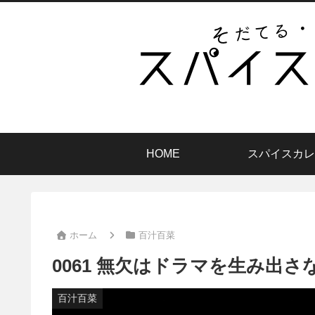
HOME
スパイスカレ
ホーム
百汁百菜
0061 無欠はドラマを生み出さ
百汁百菜