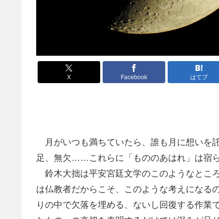
X
Facebook
はてブ
月がいつも満ちていたら、誰も月に想いを託
足、無欠……これらに「もののあはれ」は宿
鈴木大拙は平安宮廷文学のこのようなところ
は仏教者だからこそ、このような考えになる
りの中で欠落を埋める、ないし回復する作業