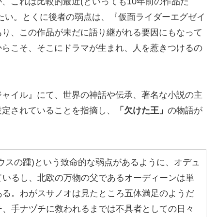
、これは比較的最近(といっても10年前の作品だ
たい。とくに後者の弱点は、『仮面ライダーエグゼイ
あり、この作品が未だに語り継がれる要因にもなって
からこそ、そこにドラマが生まれ、人を惹きつけるの
ャイル』にて、世界の神話や伝承、著名な小説の主
設定されていることを指摘し、
「欠けた王」
の物語が
ウスの踵)という致命的な弱点があるように、オデュ
ているし、北欧の万物の父であるオーディーンは単
ある。わがスサノオは見たところ五体満足のようだ
チ、手ナヅチに救われるまでは不具者としての日々