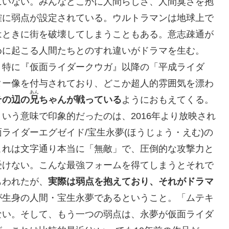
いない。みんなどこかに人間らしさ、人間臭さを抱
確に弱点が設定されている。ウルトラマンは地球上で
はときに街を破壊してしまうこともある。意志疎通が
めに起こる人間たちとのすれ違いがドラマを生む。
特に『仮面ライダークウガ』以降の「平成ライダ
ター像を付与されており、どこか超人的雰囲気を漂わ
あん
その辺の
兄
ちゃんが戦っている
ようにおもえてくる。
う意味で印象的だったのは、2016年より放映され
ライダーエグゼイド/宝生永夢(ほうじょう・えむ)の
これは文字通り本当に「無敵」で、圧倒的な攻撃力と
受けない。こんな最強フォームを得てしまうとそれで
もわれたが、
実際は弱点を抱えており、それがドラマ
が生身の人間・宝生永夢であるということ。「ムテキ
ない。そして、もう一つの弱点は、永夢が仮面ライダ