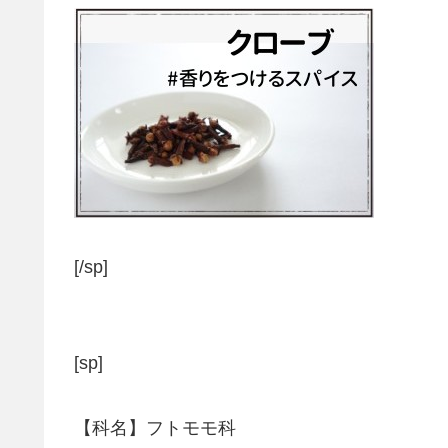
[/sp]
[sp]
【科名】フトモモ科