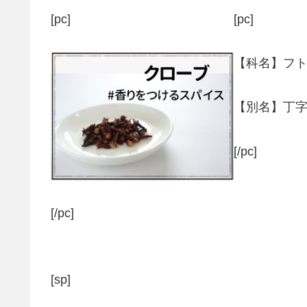
[pc]
[pc]
【科名】フ
【別名】丁
[/pc]
[/pc]
[sp]