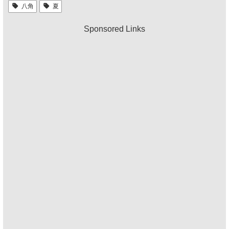
八角
夏
Sponsored Links