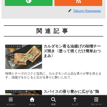
Takumi Hasegawa
関連記事
カルダモン香る油揚げの味噌チー
スパイスつまみ
ズ焼き〈塗って焼くだけ簡単おつ
まみ〉
味噌とチーズのコクと塩気に、カルダモンの上品な香りが華を添えま
す。油揚げをかじると広がる香りに酔いしれて。
スパイスの香り豊かに広がる“鶏
スパイスのごはんと麺
ごぼう炊き込みご飯”
メニュー
ホーム
検索
トップ
サイドバー