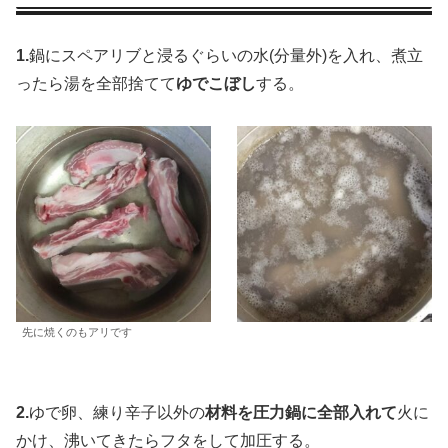
1.
鍋にスペアリブと浸るぐらいの水(分量外)を入れ、煮立
ったら湯を全部捨てて
ゆでこぼし
する。
先に焼くのもアリです
2.
ゆで卵、練り辛子以外の
材料を圧力鍋に全部入れて
火に
かけ、沸いてきたらフタをして加圧する。