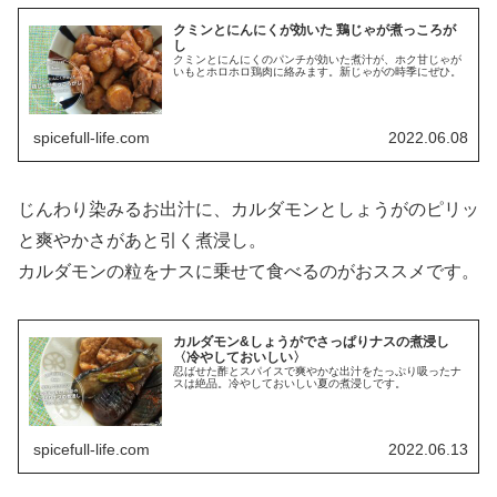
クミンとにんにくが効いた 鶏じゃが煮っころが
し
クミンとにんにくのパンチが効いた煮汁が、ホク甘じゃが
いもとホロホロ鶏肉に絡みます。新じゃがの時季にぜひ。
spicefull-life.com
2022.06.08
じんわり染みるお出汁に、カルダモンとしょうがのピリッ
と爽やかさがあと引く煮浸し。
カルダモンの粒をナスに乗せて食べるのがおススメです。
カルダモン&しょうがでさっぱりナスの煮浸し
〈冷やしておいしい〉
忍ばせた酢とスパイスで爽やかな出汁をたっぷり吸ったナ
スは絶品。冷やしておいしい夏の煮浸しです。
spicefull-life.com
2022.06.13