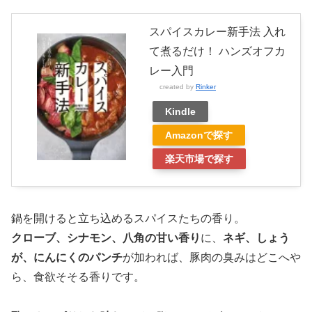
スパイスカレー新手法 入れ
て煮るだけ！ ハンズオフカ
レー入門
created by
Rinker
Kindle
Amazonで探す
楽天市場で探す
鍋を開けると立ち込めるスパイスたちの香り。
クローブ、シナモン、八角の甘い香り
に、
ネギ、しょう
が、にんにくのパンチ
が加われば、豚肉の臭みはどこへや
ら、食欲そそる香りです。