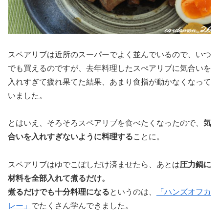
スペアリブは近所のスーパーでよく並んでいるので、いつ
でも買えるのですが、去年料理したスぺアリブに気合いを
入れすぎて疲れ果てた結果、あまり食指が動かなくなって
いました。
とはいえ、そろそろスペアリブを食べたくなったので、
気
合いを入れすぎないように料理する
ことに。
スペアリブはゆでこぼしだけ済ませたら、あとは
圧力鍋に
材料を全部入れて煮るだけ。
煮るだけでも十分料理になる
というのは、
「ハンズオフカ
レー」
でたくさん学んできました。