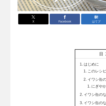
X
Facebook
はてブ
目
はじめに
このレシ
イワシ缶
にぎや
イワシ缶の
イワシ缶の