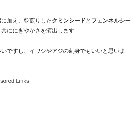
葉
に加え、乾煎りした
クミンシード
と
フェンネルシー
と共ににぎやかさを演出します。
いいですし、イワシやアジの刺身でもいいと思いま
sored Links