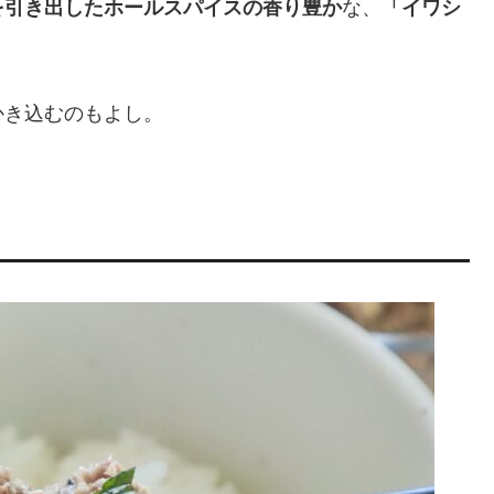
を引き出したホールスパイスの香り豊か
な、
「イワシ
かき込むのもよし。