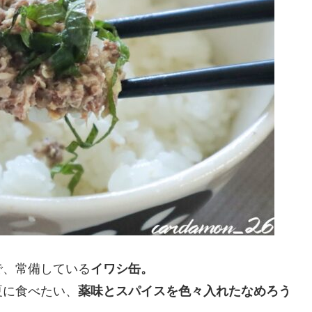
で、常備している
イワシ缶。
夏に食べたい、
薬味とスパイスを色々入れたなめろう