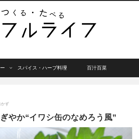
ー
スパイス・ハーブ料理
百汁百菜
おかず
ぎやか“イワシ缶のなめろう風”