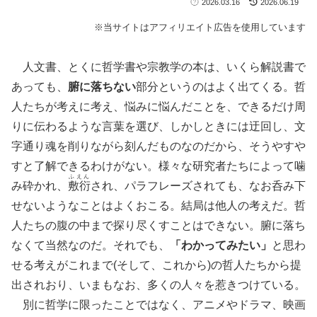
2026.03.16
2026.06.19
※当サイトはアフィリエイト広告を使用しています
人文書、とくに哲学書や宗教学の本は、いくら解説書で
あっても、
腑に落ちない
部分というのはよく出てくる。哲
人たちが考えに考え、悩みに悩んだことを、できるだけ周
りに伝わるような言葉を選び、しかしときには迂回し、文
字通り魂を削りながら刻んだものなのだから、そうやすや
すと了解できるわけがない。様々な研究者たちによって噛
ふえん
み砕かれ、
敷衍
され、パラフレーズされても、なお呑み下
せないようなことはよくおこる。結局は他人の考えだ。哲
人たちの腹の中まで探り尽くすことはできない。腑に落ち
なくて当然なのだ。それでも、
「わかってみたい」
と思わ
せる考えがこれまで(そして、これから)の哲人たちから提
出されおり、いまもなお、多くの人々を惹きつけている。
別に哲学に限ったことではなく、アニメやドラマ、映画