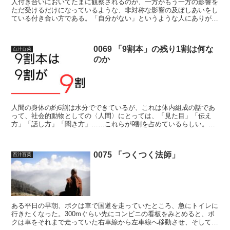
人付き合いにおいてたまに観察されるのが、一方がもう一方の影響を
ただ受けるだけになっているような、非対称な影響の及ぼしあいをし
ている付き合い方である。「自分がない」というような人にありがち
な人間関係で、これといって没頭できるもの、好きなものが...
0069 「9割本」の残り1割は何な
百汁百菜
のか
人間の身体の約6割は水分でできているが、これは体内組成の話であ
って、社会的動物としての〈人間〉にとっては、「見た目」「伝え
方」「話し方」「聞き方」……これらが9割を占めているらしい。人
間が社会的生活を営むうえで大切な要素が、これらの「9割本...
0075 「つくつく法師」
百汁百菜
ある平日の早朝、ボクは車で国道を走っていたところ、急にトイレに
行きたくなった。300mぐらい先にコンビニの看板をみとめると、ボ
クは車をそれまで走っていた右車線から左車線へ移動させ、そして道