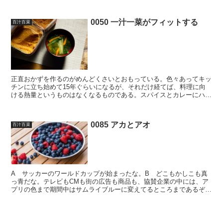
路沿いのコンビニの駐車場へと車を入れた。 さて、用を...
0050 一汁一菜がフィットする
百汁百菜
正直おかずを作るのがめんどくさいとおもっている。色々あってキッ
チンに立ち始めて15年ぐらいになるが、それだけ経てば、料理に向
ける熱量というものはなくなるものである。スパイスとカレーにハマ
った頃には再び燃え上がったといってもいいだろうが、それ...
0085 アカとアオ
百汁百菜
A サッカーのワールドカップが始まったな。B どこもかしこも真
っ青だな。テレビもCMも街の広告も商品も、協賛企業の中には、ア
プリの色まで期間中はサムライブルーに変えてるところまであるぞ。
日出ずる国ニッポンだけど、青いユニフォーム。まあ俺は青...