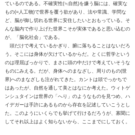
ているのである。不確実性(≒自然)を嫌う脳には、確実な
もの(=人工物)で世界を覆う欲があり、法や常識、学問な
ど、脳が御し切れる世界に安住したいとおもっている。そ
んな脳内で作り上げた世界こそが実体であると思い込むの
が、「脳化社会」である。
頭だけで考えているかぎり、腑に落ちることはないだろ
う。そこには身体が欠けているからだ。とくに哲学という
のは理屈ばっかりで、まさに頭の中だけで考えていそうな
ものにみえる。だが、身体へのまなざし、周りのもの(世
界)へのまなざしも注がれてきた。カントは頭でっかちで
はあったが、自然を通して美とはなにか考えた。ウィトゲ
ンシュタインは世界の「へり」のようなものを見つめ、ハ
イデガーは手許にあるものから存在を記述していこうとし
た。このようにいくらでも挙げて行けるだろうが、寡聞に
してそれ以上はよく知らないから、ここまでにしておく。