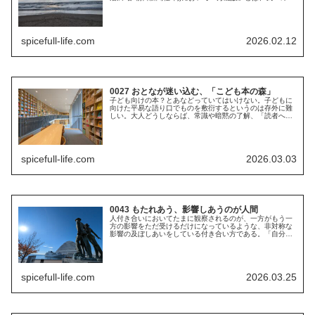
のの見方を一度侵したらもう終わりであって、その便利さ
で手放せなくなるし、この...
spicefull-life.com
2026.02.12
0027 おとなが迷い込む、「こども本の森」
子ども向けの本？とあなどっていてはいけない。子どもに
向けた平易な語り口でものを敷衍するというのは存外に難
しい。大人どうしならば、常識や暗黙の了解、「読者への
信頼」なんて言い訳も立つから、ジャーゴンを用いたり、
本当は細かいところまで知らないこ...
spicefull-life.com
2026.03.03
0043 もたれあう、影響しあうのが人間
人付き合いにおいてたまに観察されるのが、一方がもう一
方の影響をただ受けるだけになっているような、非対称な
影響の及ぼしあいをしている付き合い方である。「自分が
ない」というような人にありがちな人間関係で、これとい
って没頭できるもの、好きなものが...
spicefull-life.com
2026.03.25