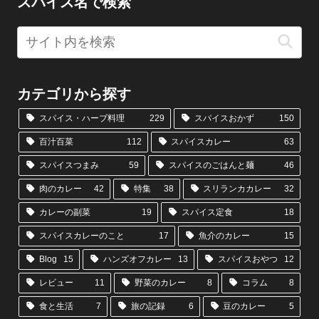
スパイス名で検索
カテゴリから探す
スパイス・ハーブ料理
229
スパイスおかず
150
百汁百菜
112
スパイスカレー
63
スパイスつまみ
59
スパイスのごはんと麺
46
肉のカレー
42
特集
38
スリランカカレー
32
カレーの副菜
19
スパイス定食
18
スパイスカレーのこと
17
魚介のカレー
15
Blog
15
ハンズオフカレー
13
スパイスおやつ
12
レビュー
11
野菜のカレー
8
コラム
8
食と生活
7
旅の記録
6
豆のカレー
5