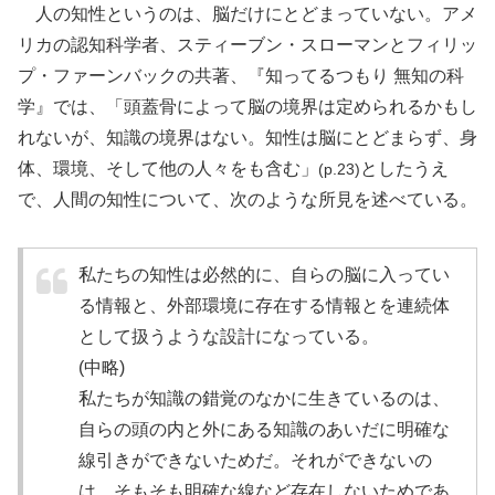
人の知性というのは、脳だけにとどまっていない。アメ
リカの認知科学者、スティーブン・スローマンとフィリッ
プ・ファーンバックの共著、『知ってるつもり 無知の科
学』では、「頭蓋骨によって脳の境界は定められるかもし
れないが、知識の境界はない。知性は脳にとどまらず、身
体、環境、そして他の人々をも含む」
としたうえ
(p.23)
で、人間の知性について、次のような所見を述べている。
私たちの知性は必然的に、自らの脳に入ってい
る情報と、外部環境に存在する情報とを連続体
として扱うような設計になっている。
(中略)
私たちが知識の錯覚のなかに生きているのは、
自らの頭の内と外にある知識のあいだに明確な
線引きができないためだ。それができないの
は、そもそも明確な線など存在しないためであ