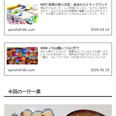
0057 世界の切り方②：自分のスクラップブック
僕は子どものころ、いい年頃になったら「なりたい自分カ
タログ」のようなものが自動的に編纂へんさんされていっ
て、その通りに生きていくのかなとおもっていた。子ども
の頃の夢なんてものは特になく、小学校で言わされた将来
の夢は「野球選手」。でも、僕は野...
spicefull-life.com
2026.04.14
0088 メモは熱いうちに打て
当たり前のことだけど、物事はたいていなんでも熱いうち
にとりかかるのがいい。例外はひやあつのうどんか、冷や
ご飯か、カレーライスか。ひやあつのうどんについては前
に書いたからそれを読んでもらうことにして、冷やご飯と
カレーライスはどういうことか。木...
spicefull-life.com
2026.06.19
今回の一汁一菜