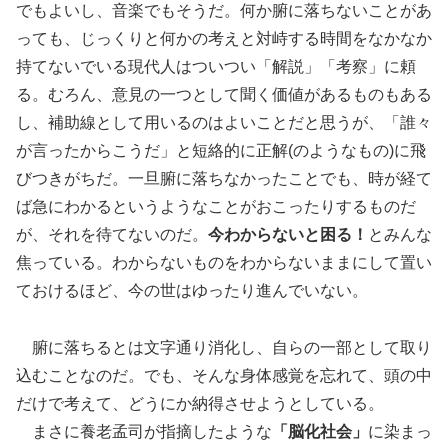
でもよいし、音楽でもそうだ。何か腑に落ちないことがあ
っても、じっくりと何かの考えと対峙する時間をなかなか
持てないでいる現代人はついつい「解説」「考察」に頼
る。むろん、意見の一つとして聞く価値があるものもある
し、補助線として用いるのはよいことだと思うが、「誰々
が言ったからこうだ」と短絡的に正解(のようなもの)に飛
びつきがちだ。一旦腑に落ちなかったことでも、時が経て
ば急にわかるというようなことがおこったりするものだ
が、それを待てないのだ。
今わからないと困る！
とみんな
焦っている。わからないものをわからないままにして置い
ておけるほど、今の世はゆったり進んでいない。
腑に落ちるとは文字通り消化し、自らの一部として取り
込むことなのだ。でも、そんな身体感覚を忘れて、頭の中
だけで考えて、どうにか納得させようとしている。
まさに養老孟司が指摘したような
「脳化社会」
に染まっ