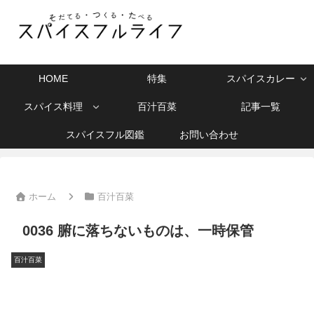
HOME
特集
スパイスカレー
スパイス料理
百汁百菜
記事一覧
スパイスフル図鑑
お問い合わせ
ホーム
百汁百菜
0036 腑に落ちないものは、一時保管
百汁百菜