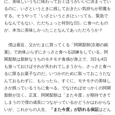
に、美味しいうちに味わっておくほうがいいに決まってい
るのに、いざというときに残しておきたい気持ちが邪魔を
する。そうやって「いざというとき(といっても、緊急で
もなんでもない、ただちょっと特別な日)」に食べたもの
が、本当に美味しかったことなんてあっただろうか？
僕は最近、父がたまに買ってくる「阿闍梨餅(京都の銘
菓)」で勿体ぶらずにさっさと食べる訓練をしている。阿
闍梨餅は新鮮なうちのモチモチ食感が身上で、3日も4日
も放っておけばそれが失われてしまうから、さっさと食べ
るに限るお菓子なのだ。いつかのために取っておこうだな
んておもわずに、もらったら、すぐに、モチモチの美味し
さが残っているうちに食べる。でなければせっかくの阿闍
梨餅が泣く。正直、阿闍梨餅は「また今度」が期待できて
しまうので僕の成長につながっているかどうかはわからな
いが、これからの人生、
「また今度」が訪れる保証
はどん