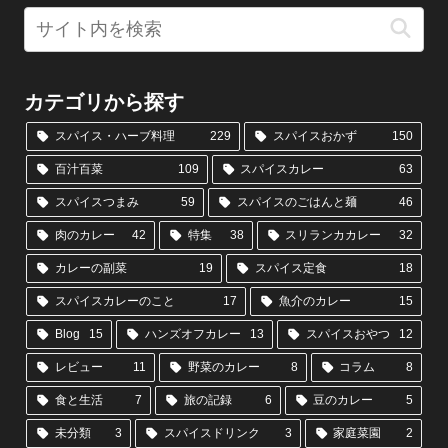
カテゴリから探す
スパイス・ハーブ料理
229
スパイスおかず
150
百汁百菜
109
スパイスカレー
63
スパイスつまみ
59
スパイスのごはんと麺
46
肉のカレー
42
特集
38
スリランカカレー
32
カレーの副菜
19
スパイス定食
18
スパイスカレーのこと
17
魚介のカレー
15
Blog
15
ハンズオフカレー
13
スパイスおやつ
12
レビュー
11
野菜のカレー
8
コラム
8
食と生活
7
旅の記録
6
豆のカレー
5
未分類
3
スパイスドリンク
3
家庭菜園
2