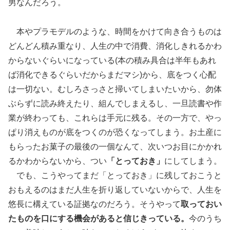
男なんだろう。
本やプラモデルのような、時間をかけて向き合うものは
どんどん積み重なり、人生の中で消費、消化しきれるかわ
からないぐらいになっている(本の積み具合は半年もあれ
ば消化できるぐらいだからまだマシ)から、底をつく心配
は一切ない。むしろさっさと掃いてしまいたいから、勿体
ぶらずに読み終えたり、組んでしまえるし、一旦読書や作
業が終わっても、これらは手元に残る。その一方で、やっ
ぱり消えものが底をつくのが恐くなってしまう。お土産に
もらったお菓子の最後の一個なんて、次いつお目にかかれ
るかわからないから、つい
「とっておき」
にしてしまう。
でも、こうやってまだ「とっておき」に残しておこうと
おもえるのはまだ人生を折り返していないからで、人生を
悠長に構えている証拠なのだろう。そうやって
取っておい
たものを口にする機会があると信じきっている。
今のうち