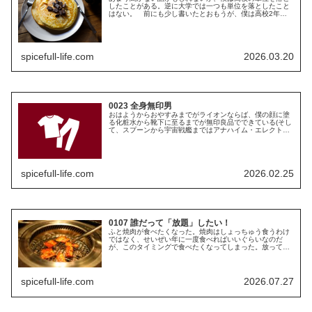
したことがある。逆に大学では一つも単位を落としたこと
はない。 前にも少し書いたとおもうが、僕は高校2年生
のときに、のべ半年ぐらい学校に行かなかった時期があ
る。それで単位が足りないから補習、...
spicefull-life.com
2026.03.20
0023 全身無印男
おはようからおやすみまでがライオンならば、僕の顔に塗
る化粧水から靴下に至るまでが無印良品でできている(そし
て、スプーンから宇宙戦艦まではアナハイム・エレクトロ
ニクスである)。かつては全身ユニクロ男であったが、今は
全身無印男に切り替わった。ユ...
spicefull-life.com
2026.02.25
0107 誰だって「放題」したい！
ふと焼肉が食べたくなった。焼肉はしょっちゅう食うわけ
ではなく、せいぜい年に一度食べればいいぐらいなのだ
が、このタイミングで食べたくなってしまった。放ってお
けば野菜ばかり食べてしまい、タンパク質不足になったこ
ともある僕だけど、これから夏本番と...
spicefull-life.com
2026.07.27