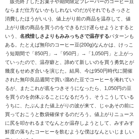
販売終了したお菓子や期間限定フレーバーのコーヒー豆
ならまだ仕方ないかもしれないのだが(それでもさっさと
消費したほうがいい)、値上がり前の商品を温存して、値
上がり後の商品を買うのをできるだけ遅らせようとすると
いう、
名残惜しさよりもみみっちさで温存する
パターンも
ある。たとえば無印のコーヒー豆(200g)なんかは、けっこ
う短期間で「850円」→「950円」→「1,050円」と上がっ
ていったので、温存癖と、諦めて新しいのを買う勇気とが
幾度もせめぎ合いを演じた。結局、今は950円時代に開催
された無印良品週間で買い溜めた豆でコーヒーを淹れてい
るが、またこれが底をつきそうになったら、1,050円の豆
を買うのを勿体ぶることになるだろう。そうこうしている
うちに、たぶんまた値上がりの波が来て、じゃあその前に
買っておこうと数袋確保するのだろう。値上がりニュース
に尻を叩かれるまでなんとか温存しようとして、みすみす
鮮度の落ちたコーヒーを飲むような僕はなんといじましい