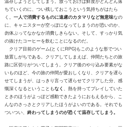
温存しようとしてしまう。放っておけば鮮度がどんどん落
ちていくのに、つい残しておこうという気持ちがはたら
く。
一人で消費するものに遠慮のカタマリなど無意味
なの
に、キャニスターが空っぽになってしまうのが恐いのか、
勿体ぶってなかなか消費しきらない。そして、すっかり気
の抜けたコーヒーを飲むことになるのだ。
クリア目前のゲーム(とくにRPG)もこのような形でつい
放置しがちである。クリアしてしまえば、仲間たちとの旅
路に区切りがついてしまう。クリア後のやり込み要素がな
いものほど、今の旅の仲間が愛おしくなり、クリアを遅ら
せてしまうが、はっきり言って遅らせてクリアした分、感
慨深くなるということも
なく
、熱を持ってプレイしていた
ときのほうがよっぽど感動できたようにおもえるから、こ
んなのさっさとクリアしたほうがよいのである。それでも
ついつい、
終わってしまうのが恐くて温存してしまう。