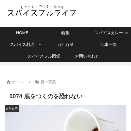
HOME
特集
スパイスカレー
スパイス料理
百汁百菜
記事一覧
スパイスフル図鑑
お問い合わせ
ホーム
百汁百菜
0074 底をつくのを恐れない
百汁百菜