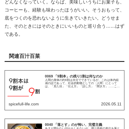
どんなくなっていく。ならば、美味しいうちにお菓子も、
コーヒーも、経験も味わったほうがいい。そうおもって、
底をつくのを恐れないように生きていきたい。どうせま
た、そのときにはそのときにいいものと巡り合う……はず
である。
関連百汁百菜
0069 「9割本」の残り1割は何なのか
人間の身体の約6割は水分でできているが、これは体内組
成の話であって、社会的動物としての〈人間〉にとって
は、「見た目」「伝え方」「話し方」「聞き方」……これ
らが9割を占めているらしい。人間が社会的生活を営むう
えで大切な要素が、これらの「9割本...
spicefull-life.com
2026.05.11
0040 「落とす」のが怖い、完璧主義
あまり聞かない話かもしれないが、僕は高校の単位を落と