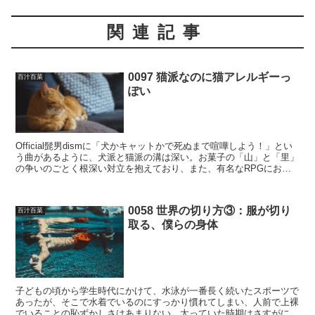
関連記事
0097 猫派なのに猫アレルギーっ
百汁百菜
ぽい
Official髭男dismに「犬かキャットかで死ぬまで喧嘩しよう！」とい
う曲があるように、犬派と猫派の溝は深い。お菓子の「山」と「里」
の争いのごとく根深い対立を抱えており、また、有名なRPGにおい
て二人の女性のどちらと結婚するかで真っ二つ...
0058 世界の切り方③：服が切り
百汁百菜
取る、僕らの身体
子どもの頃から学生時代にかけて、水泳が一番長く続いたスポーツで
あったが、そこで水着でいるのにすっかり慣れてしまい、人前で上裸
でいることの恥ずかしさはあまりない。太っていた時期はさすがに嫌