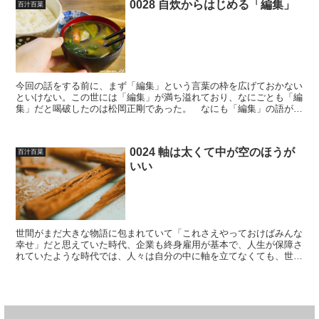
0028 自炊からはじめる「編集」
百汁百菜
今回の話をする前に、まず「編集」という言葉の枠を広げておかない
といけない。この世には「編集」が満ち溢れており、なにごとも「編
集」だと喝破したのは松岡正剛であった。 なにも「編集」の語がそ
のままあてられている動画、画像、文章などの“編集行為”...
0024 軸は太くて中が空のほうが
百汁百菜
いい
世間がまだ大きな物語に包まれていて「これさえやっておけばみんな
幸せ」だと思えていた時代、企業も終身雇用が基本で、人生が保障さ
れていたような時代では、人々は自分の中に軸を立てなくても、世間
に聳え立つ大きな物語の軸にその身を預けていればよかった...