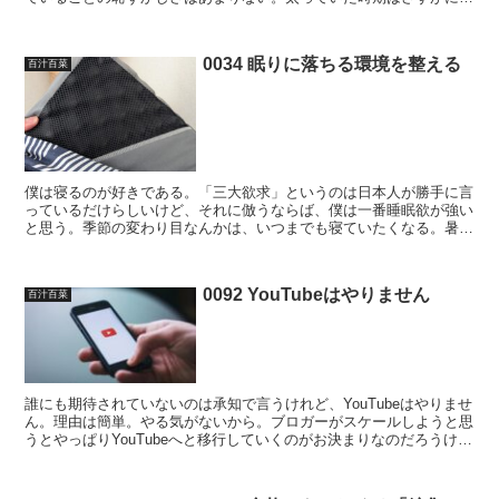
だとおもっていたが、また痩せたので、今でもたぶん平気だ...
0034 眠りに落ちる環境を整える
百汁百菜
僕は寝るのが好きである。「三大欲求」というのは日本人が勝手に言
っているだけらしいけど、それに倣うならば、僕は一番睡眠欲が強い
と思う。季節の変わり目なんかは、いつまでも寝ていたくなる。暑い
→寒いときは布団にこもりたくなる、というのはみなさん了...
0092 YouTubeはやりません
百汁百菜
誰にも期待されていないのは承知で言うけれど、YouTubeはやりませ
ん。理由は簡単。やる気がないから。ブロガーがスケールしようと思
うとやっぱりYouTubeへと移行していくのがお決まりなのだろうけ
ど、僕はスケールしようとおもっていないので、...