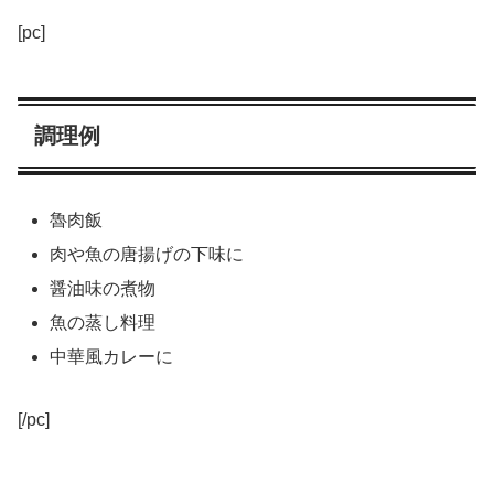
[pc]
調理例
魯肉飯
肉や魚の唐揚げの下味に
醤油味の煮物
魚の蒸し料理
中華風カレーに
[/pc]