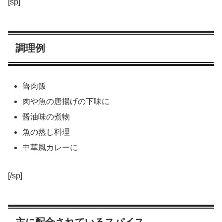
[sp]
調理例
魯肉飯
肉や魚の唐揚げの下味に
醤油味の煮物
魚の蒸し料理
中華風カレーに
[/sp]