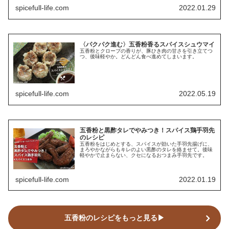
spicefull-life.com
2022.01.29
〈パクパク進む〉五香粉香るスパイスシュウマイ
五香粉とクローブの香りが、豚ひき肉の甘さを引き立てつ
つ、後味軽やか。どんどん食べ進めてしまいます。
spicefull-life.com
2022.05.19
五香粉と黒酢タレでやみつき！スパイス鶏手羽先
のレシピ
五香粉をはじめとする、スパイスが効いた手羽先揚げに、
まろやかながらもキレのよい黒酢のタレを絡ませて。後味
軽やかで止まらない、クセになるおつまみ手羽先です。
spicefull-life.com
2022.01.19
五香粉のレシピをもっと見る▶