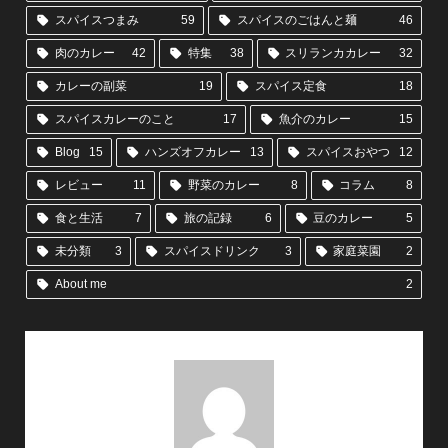
スパイスつまみ
59
スパイスのごはんと麺
46
肉のカレー
42
特集
38
スリランカカレー
32
カレーの副菜
19
スパイス定食
18
スパイスカレーのこと
17
魚介のカレー
15
Blog
15
ハンズオフカレー
13
スパイスおやつ
12
レビュー
11
野菜のカレー
8
コラム
8
食と生活
7
旅の記録
6
豆のカレー
5
未分類
3
スパイスドリンク
3
家庭菜園
2
About me
2