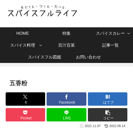
HOME
特集
スパイスカレー
スパイス料理
百汁百菜
記事一覧
スパイスフル図鑑
お問い合わせ
五香粉
X
Facebook
はてブ
Pocket
LINE
コピー
2021.11.07
2022.06.14