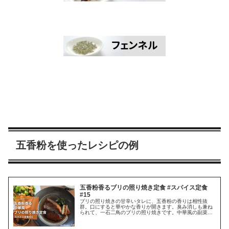
五香粉を使ったレシピの例
五香粉香るブリの照り焼き定食 #スパイス定食
#15
ブリの照り焼きの甘辛いタレに、五香粉の香りは相性抜
群。口にすると華やかな香りが開きます。臭み消しも兼ね
られて、一石二鳥のブリの照り焼きです。中華風の副菜と
スープを添えて。