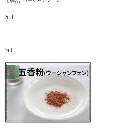
【別名】ウーシャンフェン
[/pc]
[sp]