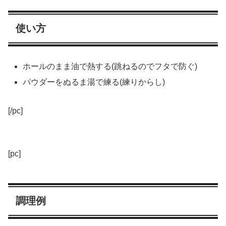
使い方
ホールのまま油で熱する(跳ねるのでフタで防ぐ)
パウダーをぬるま湯で練る(練りからし)
[/pc]
[pc]
調理例