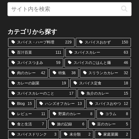
カテゴリから探す
スパイス・ハーブ料理
229
スパイスおかず
150
百汁百菜
111
スパイスカレー
63
スパイスつまみ
59
スパイスのごはんと麺
46
肉のカレー
42
特集
38
スリランカカレー
32
カレーの副菜
19
スパイス定食
18
スパイスカレーのこと
17
魚介のカレー
15
Blog
15
ハンズオフカレー
13
スパイスおやつ
12
レビュー
11
野菜のカレー
8
コラム
8
食と生活
7
旅の記録
6
豆のカレー
5
スパイスドリンク
3
未分類
2
家庭菜園
2