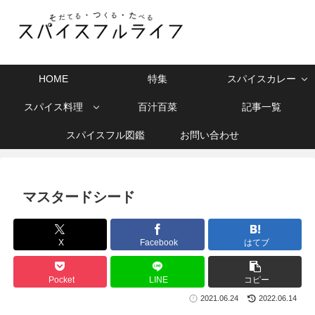
HOME
特集
スパイスカレー
スパイス料理
百汁百菜
記事一覧
スパイスフル図鑑
お問い合わせ
マスタードシード
X
Facebook
はてブ
Pocket
LINE
コピー
2021.06.24
2022.06.14