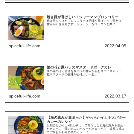
焼き目が香ばしい！ジャーマンブロッコリー
焼き目をつけたブロッコリーは苦味が香ばしさに変わり、
甘みが引き立ちます。ジューシーなベーコンと共に。
spicefull-life.com
2022.04.05
菜の花と豚バラのマスタードポークカレー
菜の花のほろ苦さを豚バラの甘みが包むスパイスカレー。
粒マスタードの酸味が心地よい一皿。
spicefull-life.com
2022.03.17
【海の恵みが集まった】やわらかイカ明太バター
カレーのレシピ
お馴染みのイカ×明太子に、昆布だしなど海の恵みを集め
たカレーに、陸の恵みのバターが出会ったら、濃厚な旨み
でご飯おかわり必至のカレーに！