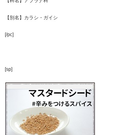
【科名】アブラナ科
【別名】カラシ・ガイシ
[/pc]
[sp]