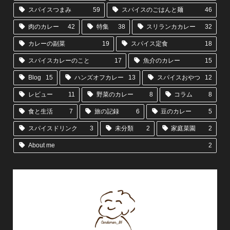
スパイスつまみ
59
スパイスのごはんと麺
46
肉のカレー
42
特集
38
スリランカカレー
32
カレーの副菜
19
スパイス定食
18
スパイスカレーのこと
17
魚介のカレー
15
Blog
15
ハンズオフカレー
13
スパイスおやつ
12
レビュー
11
野菜のカレー
8
コラム
8
食と生活
7
旅の記録
6
豆のカレー
5
スパイスドリンク
3
未分類
2
家庭菜園
2
About me
2