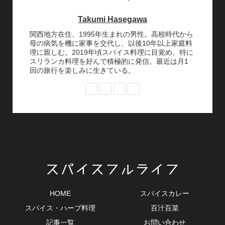
Takumi Hasegawa
関西地方在住、1995年生まれの男性。高校時代から
母の病気を機に家事を交代し、以後10年以上家庭料
理に親しむ。2019年頃スパイス料理に目覚め、特に
スリランカ料理を好んで積極的に発信。最近は月1
回の旅行を楽しみに生きている。
HOME
スパイスカレー
スパイス・ハーブ料理
百汁百菜
記事一覧
お問い合わせ