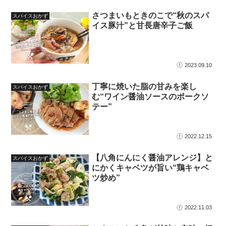
さつまいもときのこで“秋のスパ
スパイスおかず
イス豚汁”と甘長唐辛子ご飯
2023.09.10
丁寧に焼いた脂の甘みを楽し
スパイスおかず
む“ワイン醤油ソースのポークソ
テー”
2022.12.15
【八角にんにく醤油アレンジ】と
スパイスおかず
にかくキャベツが旨い“鶏キャベ
ツ炒め”
2022.11.03