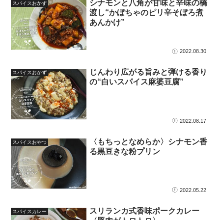
シナモンと八角が甘味と辛味の橋
スパイスおかず
渡し“かぼちゃのピリ辛そぼろ煮
あんかけ”
2022.08.30
じんわり広がる旨みと弾ける香り
スパイスおかず
の“白いスパイス麻婆豆腐”
2022.08.17
〈もちっとなめらか〉シナモン香
スパイスおやつ
る黒豆きな粉プリン
2022.05.22
スリランカ式香味ポークカレー
スパイスカレー