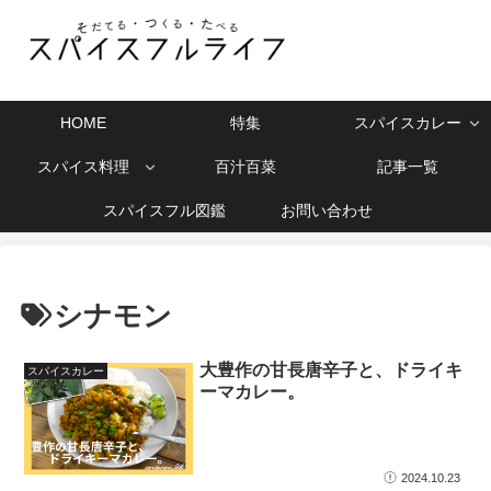
HOME
特集
スパイスカレー
スパイス料理
百汁百菜
記事一覧
スパイスフル図鑑
お問い合わせ
シナモン
大豊作の甘長唐辛子と、ドライキ
スパイスカレー
ーマカレー。
2024.10.23