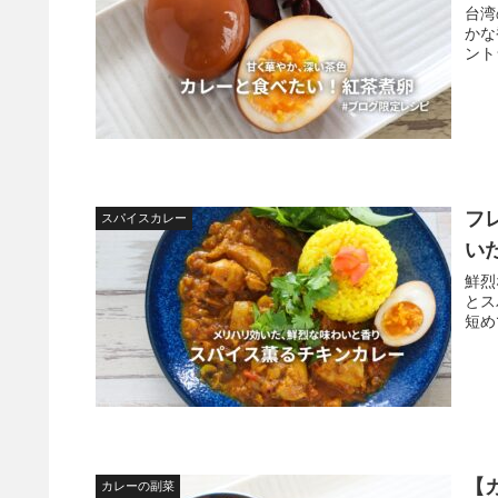
台湾
かな
ント
フ
スパイスカレー
い
鮮烈
とス
短め
【
カレーの副菜