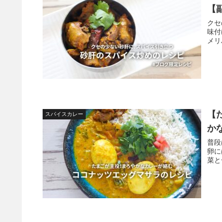
【
クセ
味付
メリ
【
スパイスカレー
か
普段
卵に
菜と