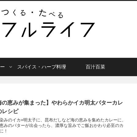
ー
スパイス・ハーブ料理
百汁百菜
海の恵みが集まった】やわらかイカ明太バターカレ
のレシピ
染みのイカ×明太子に、昆布だしなど海の恵みを集めたカレーに、
恵みのバターが出会ったら、濃厚な旨みでご飯おかわり必至のカ
に！