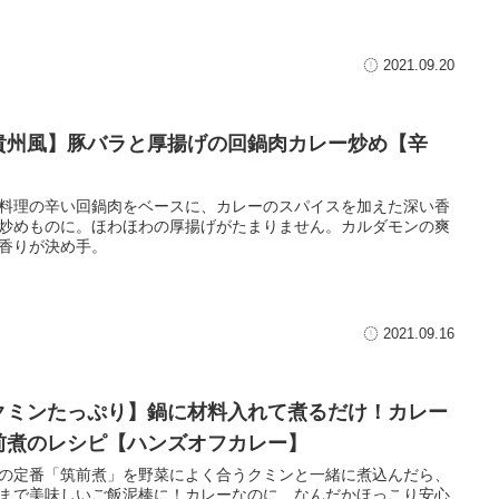
2021.09.20
貴州風】豚バラと厚揚げの回鍋肉カレー炒め【辛
】
料理の辛い回鍋肉をベースに、カレーのスパイスを加えた深い香
炒めものに。ほわほわの厚揚げがたまりません。カルダモンの爽
香りが決め手。
2021.09.16
クミンたっぷり】鍋に材料入れて煮るだけ！カレー
前煮のレシピ【ハンズオフカレー】
の定番「筑前煮」を野菜によく合うクミンと一緒に煮込んだら、
まで美味しいご飯泥棒に！カレーなのに、なんだかほっこり安心