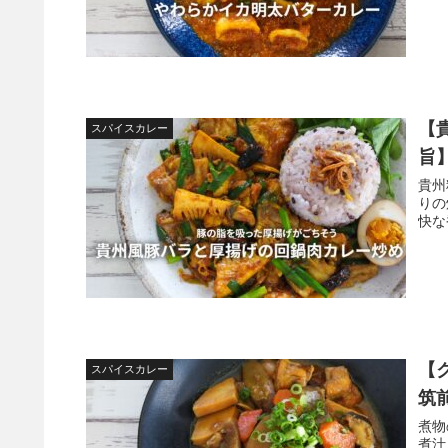
【
スパイスカレー
旨
貴州
りの
快な
【
スパイスカレー
筑
煮物
煮汁