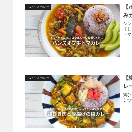
【
スパイスカレー
み
シン
まし
トマ
【
スパイスカレー
レ
鶏ひ
しつ