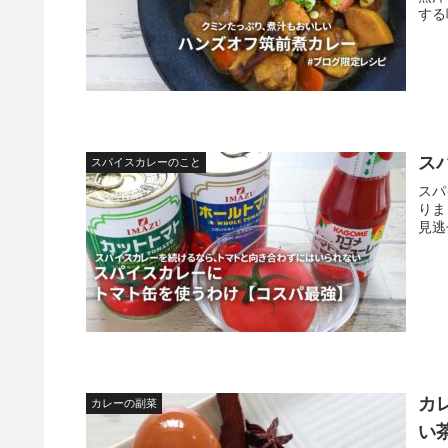
する
ス
スパイスカレーのこと
スパ
りま
見逃
カ
カレーの副菜
い