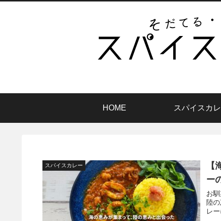
HOME
スパイスカレ
【
スパイスカレー
ー
お馴
陸の
レー