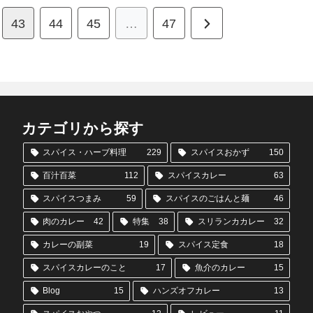
次
43
44
45
…
47
へ
カテゴリから探す
スパイス・ハーブ料理
229
スパイスおかず
150
百汁百菜
112
スパイスカレー
63
スパイスつまみ
59
スパイスのごはんと麺
46
肉のカレー
42
特集
38
スリランカカレー
32
カレーの副菜
19
スパイス定食
18
スパイスカレーのこと
17
魚介のカレー
15
Blog
15
ハンズオフカレー
13