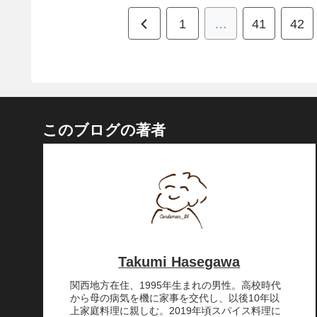
前
1
…
41
42
へ
このブログの著者
Takumi Hasegawa
関西地方在住、1995年生まれの男性。高校時代
から母の病気を機に家事を交代し、以後10年以
上家庭料理に親しむ。2019年頃スパイス料理に