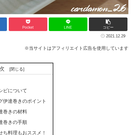
Pocket
LINE
コピー
2021.12.29
※当サイトはアフィリエイト広告を使用しています
次
シピについて
グ伊達巻きのポイント
達巻きの材料
達巻きの手順
せち料理もおススメ！