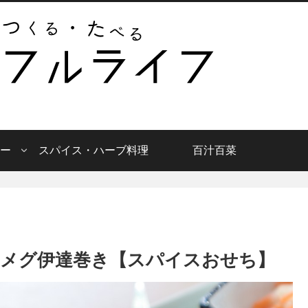
ー
スパイス・ハーブ料理
百汁百菜
メグ伊達巻き【スパイスおせち】