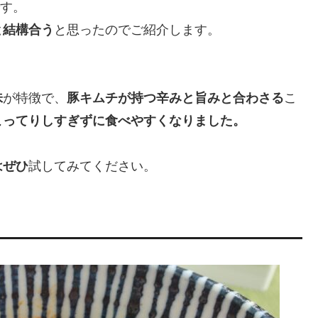
です。
と結構合う
と思ったのでご紹介します。
味
が特徴で、
豚キムチが持つ辛みと旨みと合わさる
こ
こってりしすぎずに食べやすくなりました。
はぜひ
試してみてください。