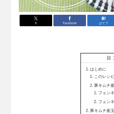
X
Facebook
はてブ
目
はじめに
このレシ
豚キムチ
フェン
フェン
豚キムチ釜