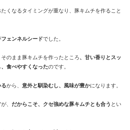
べたくなるタイミングが重なり、豚キムチを作ること
が
フェンネルシード
でした。
、そのまま豚キムチを作ったところ
、甘い香りとスッ
し、食べやすくなった
のです。
いる
から、
意外と馴染むし、風味が豊か
になります。
す
が、
だからこそ、クセ強めな豚キムチとも合う
とい