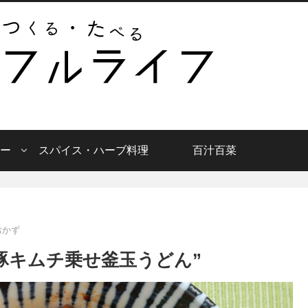
ー
スパイス・ハーブ料理
百汁百菜
おかず
豚キムチ乗せ釜玉うどん”