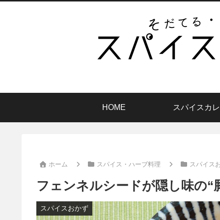
HOME
スパイスカレ
ホーム
スパイス・ハーブ料理
スパイス
フェンネルシードが隠し味の“
スパイスおかず