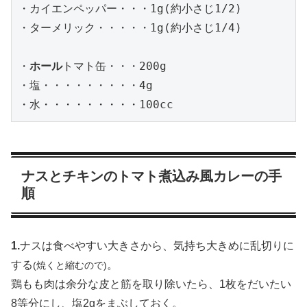
・カイエンペッパー・・・1g(約小さじ1/2)

・ターメリック・・・・・1g(約小さじ1/4)

・
ホール
トマト缶・・・200g

・塩・・・・・・・・・4g

・水・・・・・・・・・100cc
ナスとチキンのトマト煮込み風カレーの手
順
1.
ナスは食べやすい大きさから、気持ち大きめに乱切りに
する
。
(焼くと縮むので)
鶏もも肉は余分な皮と筋を取り除いたら、1枚をだいたい
8等分にし、塩2gをまぶしておく。