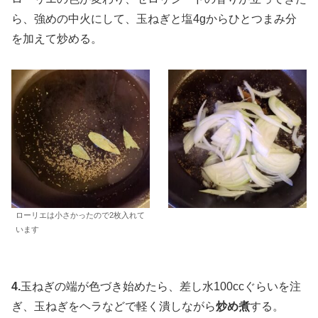
ら、強めの中火にして、玉ねぎと塩4gからひとつまみ分
を加えて炒める。
ローリエは小さかったので2枚入れて
います
4.
玉ねぎの端が色づき始めたら、差し水100ccぐらいを注
ぎ、玉ねぎをヘラなどで軽く潰しながら
炒め煮
する。