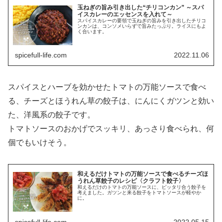
玉ねぎの旨み引き出した“チリコンカン” ～スパ
イスカレーのエッセンスを入れて～
スパイスカレーの要領で玉ねぎの旨みを引き出したチリコ
ンカンは、コンソメいらずで旨みたっぷり。ライスにもよ
く合います。
spicefull-life.com
2022.11.06
スパイスとハーブを効かせたトマトの万能ソースで食べ
る、チーズとほうれん草の餃子は、にんにくガツンと効い
た、洋風系の餃子です。
トマトソースのおかげでスッキリ、あっさり食べられ、何
個でもいけそう。
和えるだけトマトの万能ソースで食べるチーズほ
うれん草餃子のレシピ〈クラフト餃子〉
和えるだけのトマトの万能ソースに、ピッタリ合う餃子を
考えました。ガツンと来る餃子をトマトソースが軽やか
に。
spicefull-life.com
2022.05.15