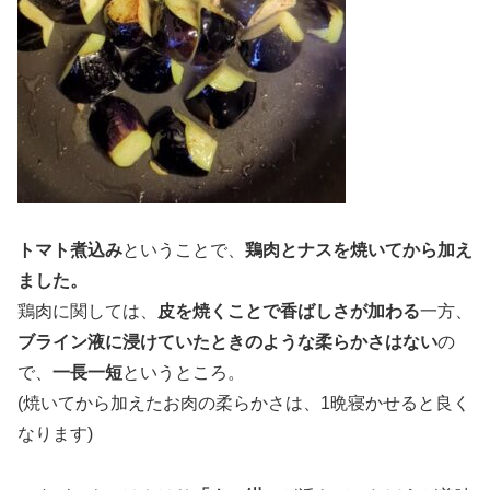
トマト煮込み
ということで、
鶏肉とナスを焼いてから加え
ました。
鶏肉に関しては、
皮を焼くことで香ばしさが加わる
一方、
ブライン液に浸けていたときのような柔らかさはない
の
で、
一長一短
というところ。
(焼いてから加えたお肉の柔らかさは、1晩寝かせると良く
なります)