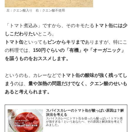
左：クエン酸入り 右：クエン酸不使用
「トマト煮込み」ですから、そのキモたる
トマト缶には少
しこだわりたい
ところ。
トマト缶
といっても
ピンからキリまで
ありますが、特にこ
の料理では、
150円ぐらいの「有機」や「オーガニック」
を謳うものをおススメします。
というのも、カレーなどで
トマト缶の酸味が強く残ってし
まう
のは、
量や加熱の問題だけでなく、クエン酸のせいも
あると考えられます。
スパイスカレーのトマト缶が酸っぱい原因は？解
決法を考える
スパイスカレーにトマト缶を使ったら酸っぱい！トマト感
が強すぎる！というあなたへ、その原因と解決策を考えて
みました。