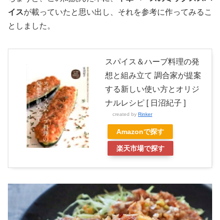
イス
が載っていたと思い出し、それを参考に作ってみるこ
としました。
スパイス＆ハーブ料理の発
想と組み立て 調合家が提案
する新しい使い方とオリジ
ナルレシピ [ 日沼紀子 ]
created by
Rinker
Amazonで探す
楽天市場で探す