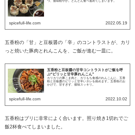
つ、後味軽やか。どんどん食べ進めてしまいます。
spicefull-life.com
2022.05.19
五香粉の「甘」と豆板醤の「辛」のコントラストが、カリ
っと焼いた豚肉とれんこんを、ご飯が進む一皿に。
五香粉と豆板醬の甘辛コントラストがご飯を呼
ぶ“ピリッと甘辛豚れんこん”
カリカリの豚こま肉と、カリもち食感のれんこんに、五香
粉と豆板醬のピリッと甘辛いタレを絡めます。五香粉のお
かげで、甘すぎず、後味スッキリ。
spicefull-life.com
2022.10.02
五香粉はブリに非常によく合います。照り焼き1切れでご
飯2杯食べてしまいました。