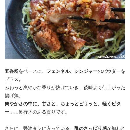
五香粉
をベースに、
フェンネル、ジンジャー
のパウダーを
プラス。
ふわっと爽やかな香りが抜けていき、後味よく仕上がった
揚げ鶏。
爽やかさの中に、甘さと、ちょっとピリッと、軽くビタ
ー
……奥行きのある香りです。
さらに、醤油タレに入っている、
酢のさっぱり感
が加われ