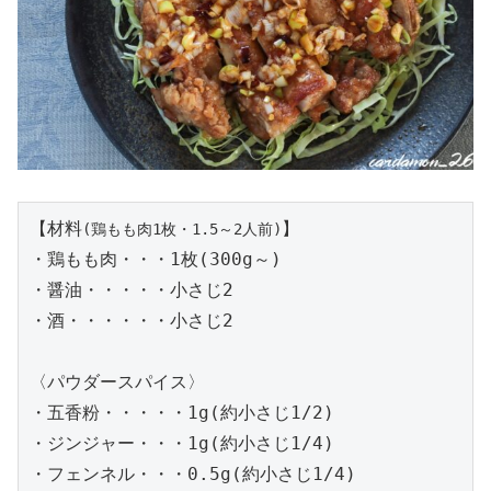
【材料
】

(鶏もも肉1枚・1.5～2人前)
・鶏もも肉・・・1枚(300g～)

・醤油・・・・・小さじ2

・酒・・・・・・小さじ2

〈パウダースパイス〉

・五香粉・・・・・1g(約小さじ1/2)

・ジンジャー・・・1g(約小さじ1/4)

・フェンネル・・・0.5g(約小さじ1/4)
